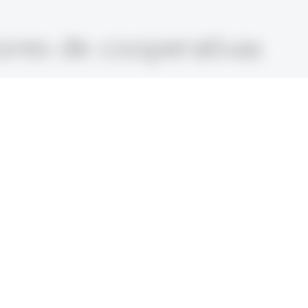
ores de cooperativas
ando formatos de aprendizagem inovadores,
vídeo,
iffeisen e discutir as implicações para a
, a guerra na Ucrânia ou o conflito
nte, seu setor financeiro e, especialmente