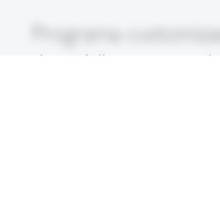
Programa customizad
de crédito no estad
Os executivos C-Level das cooperativas fin
refletir seu próprio estilo de lidera
como treinamento entre pares, estudos 
elaborar um estudo de caso sobre os de
gestão de sua própria organização no B
discutir os impactos das rápidas muda
sistêmico emergente entre os EUA e a C
sobre a evolução das necessidades das 