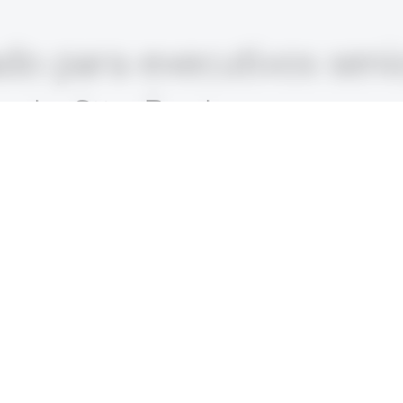
o para executivos seni
o de São Paulo
anceiras do estado de São Paulo participantes irão
nça autêntico, entre outros, em situações VUCA, us
de caso, sessões de discussão ou visualizações de 
safios de governança no banco cooperativo suíço Ra
rasil,
nças no ambiente global de negócios – por exemplo
hina – sobre o Brasil, sua economia, respectivame
organizações cooperativas, e