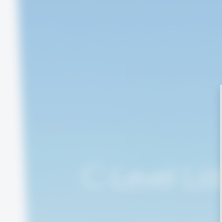
C-Level Líd