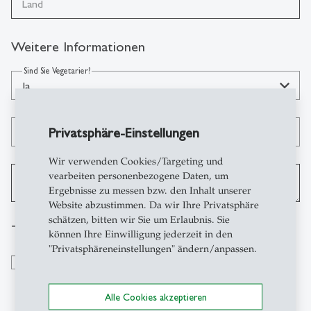
Land
Weitere Informationen
Sind Sie Vegetarier?
Ja
Wie sind Sie auf unsere Tagung aufmerksam geworden?
Privatsphäre-Einstellungen
Flyer per Beilage
Wir verwenden Cookies/Targeting und
Falls Sie eine separate Rechnungsadresse wünschen,
vearbeiten personenbezogene Daten, um
erfassen Sie diese bitte hier:
Ergebnisse zu messen bzw. den Inhalt unserer
Website abzustimmen. Da wir Ihre Privatsphäre
schätzen, bitten wir Sie um Erlaubnis. Sie
Teilnahmebedingungen
können Ihre Einwilligung jederzeit in den
"Privatsphäreneinstellungen" ändern/anpassen.
Mit der vorliegenden Anmeldung anerkennt der/die
Unterzeichnete die Teilnahmebedingungen gemäss diesem
Programm sowie die auf unserer Homepage abrufbaren
Alle Cookies akzeptieren