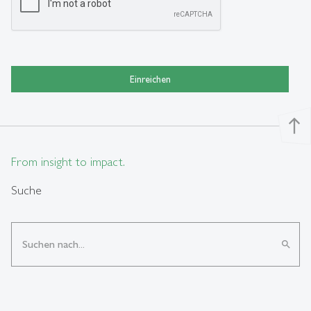
Einreichen
north
From insight to impact.
Suche
search