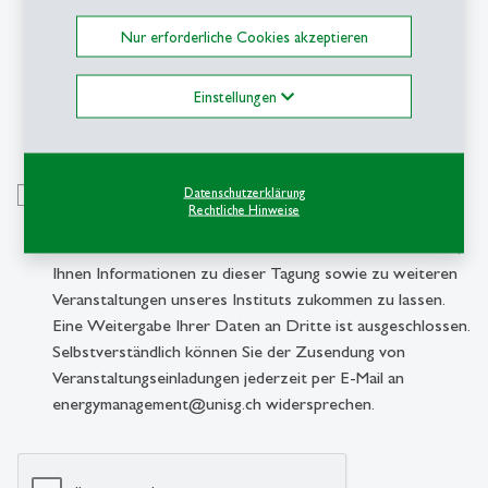
AGBs für Seminare und Tagungen des
Kompetenzzentrums Energy Management der Universität
Nur erforderliche Cookies akzeptieren
St.Gallen an. Im Rahmen der Veranstaltung wird
fotografiert. Mit der Anmeldung geben Sie Ihre
Einstellungen
Zustimmung zur Veröffentlichung der Fotos, auf welchen
Sie möglicherweise erkennbar sein werden.
*
Durch Ihre Anmeldung stimmen Sie der Verwendung Ihrer
Datenschutzerklärung
Rechtliche Hinweise
Daten gemäss den geltenden rechtlichen Bestimmungen
zu. Diese Daten werden ausschliesslich dafür verwendet,
Ihnen Informationen zu dieser Tagung sowie zu weiteren
Veranstaltungen unseres Instituts zukommen zu lassen.
Eine Weitergabe Ihrer Daten an Dritte ist ausgeschlossen.
Selbstverständlich können Sie der Zusendung von
Veranstaltungseinladungen jederzeit per E-Mail an
energymanagement@unisg.ch widersprechen.