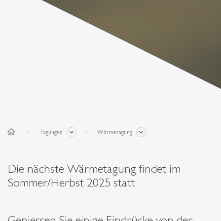
home
Tagungen
Wärmetagung
Die nächste Wärmetagung findet im
Sommer/Herbst 2025 statt
Geniessen Sie einige Eindrücke von der