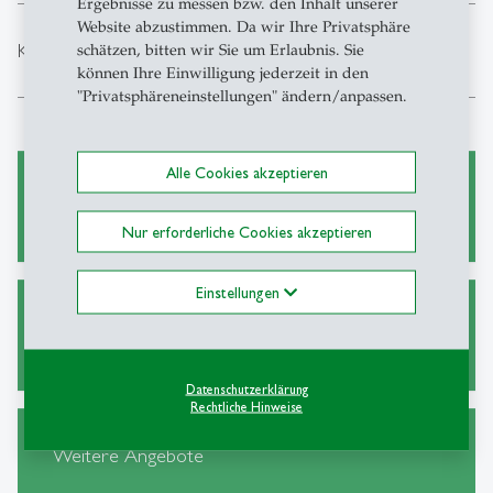
Ergebnisse zu messen bzw. den Inhalt unserer
Website abzustimmen. Da wir Ihre Privatsphäre
expand_less
Kosten
schätzen, bitten wir Sie um Erlaubnis. Sie
können Ihre Einwilligung jederzeit in den
"Privatsphäreneinstellungen" ändern/anpassen.
Alle Cookies akzeptieren
Broschüre
Nur erforderliche Cookies akzeptieren
Einstellungen
Anmeldung
Datenschutzerklärung
Rechtliche Hinweise
Weitere Angebote