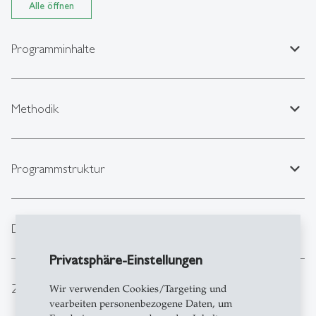
Alle öffnen
expand_less
Programminhalte
expand_less
Methodik
expand_less
Programmstruktur
expand_less
Dozierende
Privatsphäre-Einstellungen
expand_less
Zielgruppe
Wir verwenden Cookies/Targeting und
vearbeiten personenbezogene Daten, um